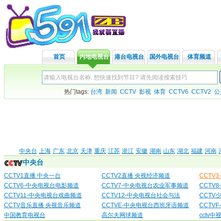
首页
内地电视台
港台电视台
国外电视台
体育频道
热门tags:
台湾
新闻
CCTV
影视
体育
CCTV6
CCTV2
公
中央台
上海
广东
北京
天津
重庆
江苏
浙江
安徽
湖南
山东
湖北
福建
河南
中央台
CCTV1直播 中央一台
CCTV2直播 央视经济频道
CCTV
CCTV6-中央电视台电影频道
CCTV7-中央电视台农业军事频道
CCTV
CCTV11-中央电视台戏曲频道
CCTV12-中央电视台社会与法
CCTV
CCTV音乐直播 央视音乐频道
CCTVE-中央电视台西班牙语频道
CCTV
中国教育电视台
高尔夫网球频道
cctv