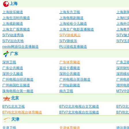
上海
上海娱乐频道
上海东方卫视
上海新
上海生活时尚频道
上海电视剧频道
上海纪
上海戏剧频道
上海哈哈少儿频道
上海外
上海文广股票频道
上海文广电影直播频道
上海教
SiTV动漫秀场
SiTV游戏风云
SiTV
SiTV法治天地
SiTV新娱乐
SiTV
neotv网游综合直播频道
PLU游戏直播频道
广东
深圳卫视
广东体育频道
广东卫
广东公共频道
嘉佳卡通频道
深圳财
深圳少儿频道
深圳公共频道
深圳移
广州电视台经济频道
广州电视台英语频道
广州电
广州南国红豆频道
广州短剧频道
潮州电
珠海电视台第一频道
南方卫视
MTV中
北京
BTV1北京卫视
BTV2北京电视台文艺频道
BTV3
BTV6北京电视台体育频道
BTV7北京电视台生活频道
BTV8
天津
天津卫视
天津体育频道
塘沽新