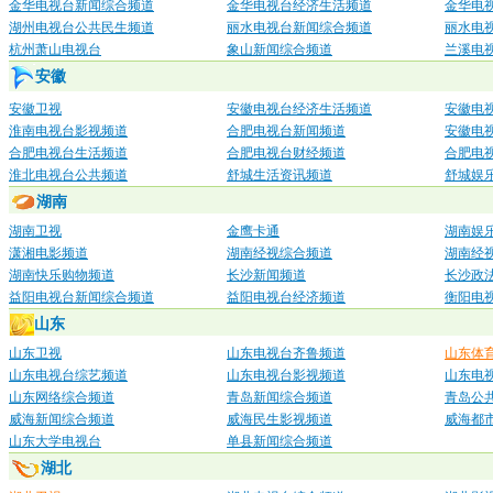
金华电视台新闻综合频道
金华电视台经济生活频道
金华电
湖州电视台公共民生频道
丽水电视台新闻综合频道
丽水电
杭州萧山电视台
象山新闻综合频道
兰溪电
安徽
安徽卫视
安徽电视台经济生活频道
安徽电
淮南电视台影视频道
合肥电视台新闻频道
安徽电
合肥电视台生活频道
合肥电视台财经频道
合肥电
淮北电视台公共频道
舒城生活资讯频道
舒城娱
湖南
湖南卫视
金鹰卡通
湖南娱
潇湘电影频道
湖南经视综合频道
湖南经
湖南快乐购物频道
长沙新闻频道
长沙政
益阳电视台新闻综合频道
益阳电视台经济频道
衡阳电
山东
山东卫视
山东电视台齐鲁频道
山东体
山东电视台综艺频道
山东电视台影视频道
山东电
山东网络综合频道
青岛新闻综合频道
青岛公
威海新闻综合频道
威海民生影视频道
威海都
山东大学电视台
单县新闻综合频道
湖北