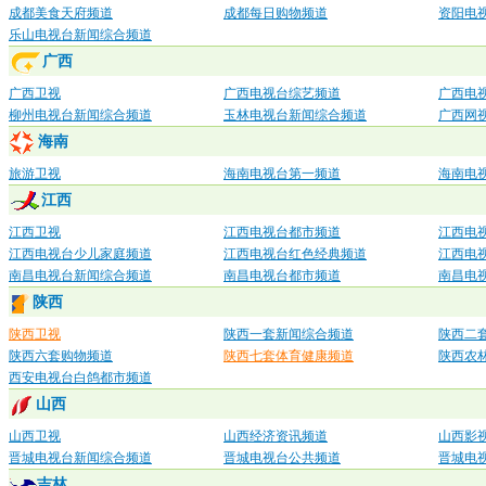
成都美食天府频道
成都每日购物频道
资阳电
乐山电视台新闻综合频道
广西
广西卫视
广西电视台综艺频道
广西电
柳州电视台新闻综合频道
玉林电视台新闻综合频道
广西网
海南
旅游卫视
海南电视台第一频道
海南电
江西
江西卫视
江西电视台都市频道
江西电
江西电视台少儿家庭频道
江西电视台红色经典频道
江西电
南昌电视台新闻综合频道
南昌电视台都市频道
南昌电
陕西
陕西卫视
陕西一套新闻综合频道
陕西二
陕西六套购物频道
陕西七套体育健康频道
陕西农
西安电视台白鸽都市频道
山西
山西卫视
山西经济资讯频道
山西影
晋城电视台新闻综合频道
晋城电视台公共频道
晋城电
吉林