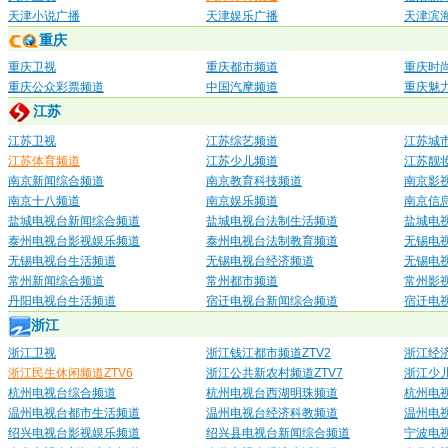
天津小说广播
天津娱乐广播
天津滨
重庆
重庆卫视
重庆都市频道
重庆时
重庆公众彩票频道
中国汽摩频道
重庆魅
江苏
江苏卫视
江苏综艺频道
江苏城
江苏体育频道
江苏少儿频道
江苏靓
南京新闻综合频道
南京教育科技频道
南京影
南京十八频道
南京娱乐频道
南京信
盐城电视台新闻综合频道
盐城电视台法制生活频道
盐城电
泰州电视台影视娱乐频道
泰州电视台法制教育频道
无锡电
无锡电视台生活频道
无锡电视台经济频道
无锡电
常州新闻综合频道
常州都市频道
常州影
丹阳电视台生活频道
宿迁电视台新闻综合频道
宿迁电
浙江
浙江卫视
浙江钱江都市频道ZTV2
浙江经济
浙江民生休闲频道ZTV6
浙江公共新农村频道ZTV7
浙江少儿
杭州电视台综合频道
杭州电视台西湖明珠频道
杭州电
温州电视台都市生活频道
温州电视台经济科教频道
温州电
绍兴电视台影视娱乐频道
绍兴县电视台新闻综合频道
宁波电