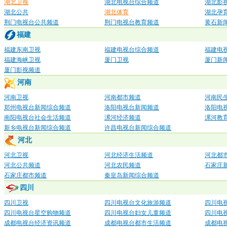
湖北卫视
湖北电视台综合频道
湖北影
湖北公共
湖北体育
湖北孕
荆门电视台公共频道
荆门电视台教育频道
黄石新
福建
福建东南卫视
福建电视台综合频道
福建电
福建海峡卫视
厦门卫视
厦门新
厦门影视频道
河南
河南卫视
河南都市频道
河南民
郑州电视台新闻综合频道
洛阳电视台新闻频道
洛阳电
南阳电视台社会生活频道
漯河经济频道
漯河教
新乡电视台新闻综合频道
许昌电视台新闻综合频道
河北
河北卫视
河北经济生活频道
河北都
河北公共频道
河北农民频道
石家庄
石家庄都市频道
秦皇岛新闻综合频道
四川
四川卫视
四川电视台文化旅游频道
四川电
四川电视台星空购物频道
四川电视台妇女儿童频道
四川电
成都电视台经济资讯频道
成都电视台都市生活频道
成都电