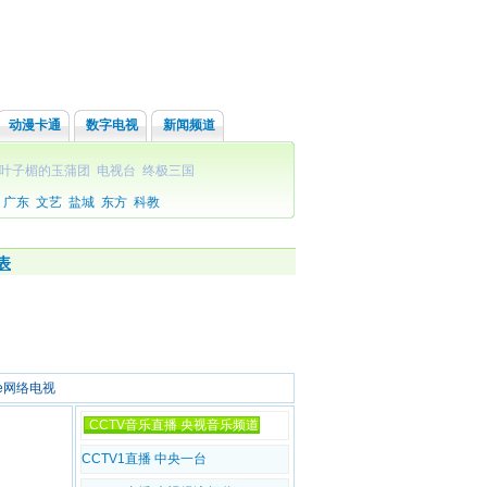
动漫卡通
数字电视
新闻频道
叶子楣的玉蒲团
电视台
终极三国
广东
文艺
盐城
东方
科教
表
see网络电视
CCTV音乐直播 央视音乐频道
CCTV1直播 中央一台