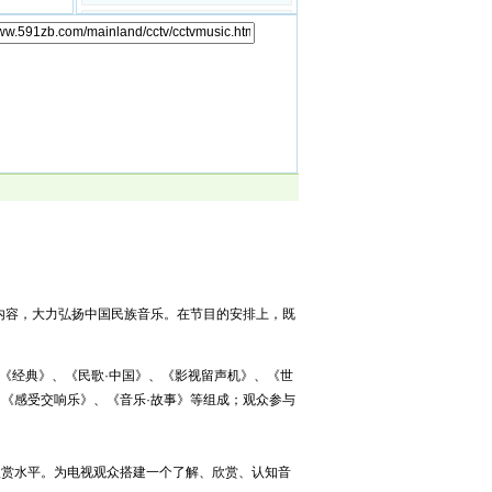
CCTVE-中央电视台西班牙语频道
CCTVF-中央电视台法语频道
CCTV证券资讯频道
中国教育电视台
高尔夫网球频道
cctv中视购物频道
内容，大力弘扬中国民族音乐。在节目的安排上，既
、《经典》、《民歌·中国》、《影视留声机》、《世
《感受交响乐》、《音乐·故事》等组成；观众参与
欣赏水平。为电视观众搭建一个了解、欣赏、认知音